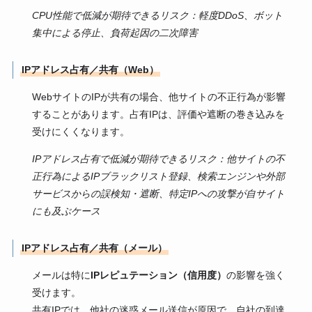
CPU性能で低減が期待できるリスク：軽度DDoS、ボット
集中による停止、負荷起因の二次障害
IPアドレス占有／共有（Web）
WebサイトのIPが共有の場合、他サイトの不正行為が影響
することがあります。占有IPは、評価や遮断の巻き込みを
受けにくくなります。
IPアドレス占有で低減が期待できるリスク：他サイトの不
正行為によるIPブラックリスト登録、検索エンジンや外部
サービスからの誤検知・遮断、特定IPへの攻撃が自サイト
にも及ぶケース
IPアドレス占有／共有（メール）
メールは特に
IPレピュテーション（信用度）
の影響を強く
受けます。
共有IPでは、他社の迷惑メール送信が原因で、自社の到達