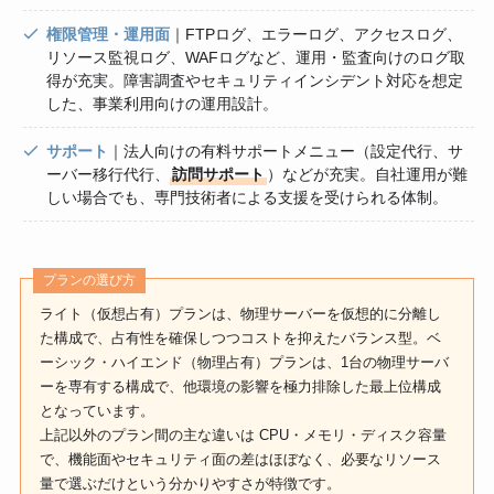
権限管理・運用面
｜FTPログ、エラーログ、アクセスログ、
リソース監視ログ、WAFログなど、運用・監査向けのログ取
得が充実。障害調査やセキュリティインシデント対応を想定
した、事業利用向けの運用設計。
サポート
｜法人向けの有料サポートメニュー（設定代行、サ
ーバー移行代行、
訪問サポート
）などが充実。自社運用が難
しい場合でも、専門技術者による支援を受けられる体制。
プランの選び方
ライト（仮想占有）プランは、物理サーバーを仮想的に分離し
た構成で、占有性を確保しつつコストを抑えたバランス型。ベ
ーシック・ハイエンド（物理占有）プランは、1台の物理サーバ
ーを専有する構成で、他環境の影響を極力排除した最上位構成
となっています。
上記以外のプラン間の主な違いは CPU・メモリ・ディスク容量
で、機能面やセキュリティ面の差はほぼなく、必要なリソース
量で選ぶだけという分かりやすさが特徴です。