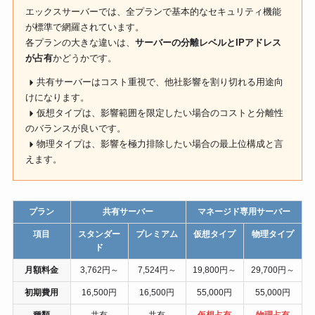
エックスサーバーでは、全プランで基本的なセキュリティ機能
が標準で網羅されています。
各プランの大きな違いは、
サーバーの分離レベルとIPアドレス
が占有
かどうかです。
共有サーバーはコスト重視で、他社影響を割り切れる用途向
けになります。
仮想タイプは、影響範囲を限定したい場合のコストと分離性
のバランスが良いです。
物理タイプは、影響を極力排除したい場合の最上位構成と言
えます。
プラン
共有サーバー
マネージド専用サーバー
項目
スタンダー
プレミアム
仮想タイプ
物理タイプ
ド
月額料金
3,762円～
7,524円～
19,800円～
29,700円～
初期費用
16,500円
16,500円
55,000円
55,000円
種類
共有
共有
仮想占有
物理占有