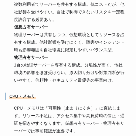
複数利用者でサーバーを共有する構成。低コストだが、他
社影響を受けやすい。自社で制御できないリスクを一定程
度許容する必要あり。
仮想占有サーバー
物理サーバーは共有しつつ、仮想環境としてリソースを占
有する構成。他社影響を受けにくく、障害やインシデント
時も影響範囲を自社環境に限定しやすいバランス型。
物理占有サーバー
1台の物理サーバーを専有する構成。分離性が高く、他社
環境の影響をほぼ受けない。原因切り分けや対策判断が行
いやすく、信頼性・セキュリティ最優先の事業向け。
CPU・メモリ
CPU・メモリは「可用性（止まりにくさ）」に直結しま
す。リソース不足は、アクセス集中や高負荷時の停止・遅
延を招きやすくなります。仮想占有サーバー・物理占有サ
ーバーでは事前確認が重要です。