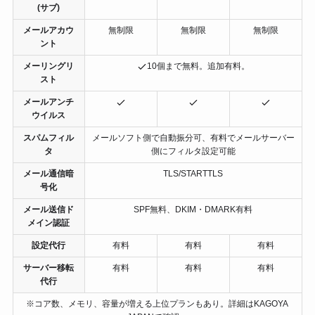
(サブ)
メールアカウ
無制限
無制限
無制限
ント
メーリングリ
10個まで無料。追加有料。
スト
メールアンチ
ウイルス
スパムフィル
メールソフト側で自動振分可、有料でメールサーバー
タ
側にフィルタ設定可能
メール通信暗
TLS/STARTTLS
号化
メール送信ド
SPF無料、DKIM・DMARK有料
メイン認証
設定代行
有料
有料
有料
サーバー移転
有料
有料
有料
代行
※コア数、メモリ、容量が増える上位プランもあり。詳細はKAGOYA