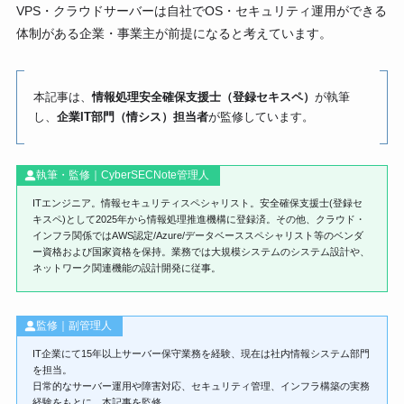
VPS・クラウドサーバーは自社でOS・セキュリティ運用ができる
体制がある企業・事業主が前提になると考えています。
本記事は、
情報処理安全確保支援士（登録セキスペ）
が執筆
し、
企業IT部門（情シス）担当者
が監修しています。
執筆・監修｜CyberSECNote管理人
ITエンジニア。情報セキュリティスペシャリスト。安全確保支援士(登録セ
キスペ)として2025年から情報処理推進機構に登録済。その他、クラウド・
インフラ関係ではAWS認定/Azure/データベーススペシャリスト等のベンダ
ー資格および国家資格を保持。業務では大規模システムのシステム設計や、
ネットワーク関連機能の設計開発に従事。
監修｜副管理人
IT企業にて15年以上サーバー保守業務を経験、現在は社内情報システム部門
を担当。
日常的なサーバー運用や障害対応、セキュリティ管理、インフラ構築の実務
経験をもとに、本記事を監修。