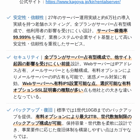
公式サイト：
https://www.kagoya.jp/kir/rentalserver/
安定性・信頼性
｜27年のサーバー運用実績と約6万社の導入
実績を持つ老舗ホスティング。全プランがサーバー占有型構
成で、他利用者の影響を受けにくい設計。
サーバー稼働率
99.999%
を掲げ、業務システムや企業サイト基盤として高い
安定性・信頼性を重視したサービス。
セキュリティ
｜
全プランがサーバー占有型構成で、他サイト
起因の影響を受けにくい前提
設計。WebサーバーはIPアドレ
ス占有、メールサーバーとも分離構成。有料オプションによ
りメールサーバーのIP占有も可能で、迷惑メール対策に有
効。
Webサーバーへ有料IPS設置可能な点、選択可能な有料
オプションSSL証明書の種類が多い
点も他社との大きな違い
となっている。
バックアップ・復旧
｜標準では1世代10GBまでのバックアッ
プを提供。
有料オプションにより最大2TB、世代数無制限の
バックアップ構成が可能
。保持容量・世代数を柔軟に設計で
き、事業要件に応じた復旧体制を構築しやすい点はカゴヤな
らでは。