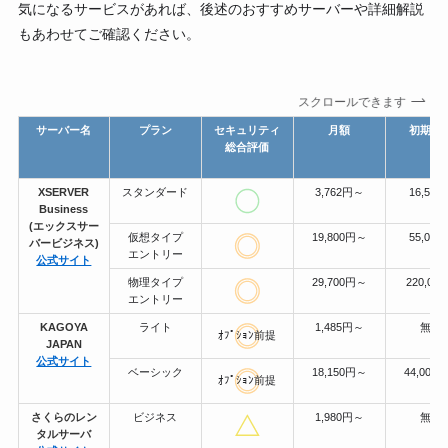
気になるサービスがあれば、後述のおすすめサーバーや詳細解説
もあわせてご確認ください。
スクロールできます
サーバー名
プラン
セキュリティ
月額
初期費
総合評価
XSERVER
スタンダード
3,762円～
16,500
Business
(エックスサー
仮想タイプ
19,800円～
55,000
バービジネス)
エントリー
公式サイト
物理タイプ
29,700円～
220,00
エントリー
KAGOYA
ライト
1,485円～
無料
ｵﾌﾟｼｮﾝ前提
JAPAN
公式サイト
ベーシック
18,150円～
44,000
ｵﾌﾟｼｮﾝ前提
さくらのレン
ビジネス
1,980円～
無料
タルサーバ