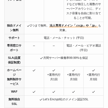
ドなどが独立した複数のサ
ーバーアカウントに、ディ
スク容量を自由に割り当て
ることが可能。
独自ドメイ
2つまで無料。
法人専用ドメイン「.co.jp」や「.jp」
も
ン無料
対象。
サポート
電話・メール・チャット (平日)
専用窓口サ
電話・メール・ビデオ通話
ポート
(平日)
SLA(品質
月間サーバー稼働率99.99%を保証
保証制度)
ホームペー
ジ
+運用代行
+運用代行
+運用代行
無料制作サ
月1回
月3回
月3回
ービス
WAF
無料独自
Let’s Encrypt社のドメイン認証SSL
SSL