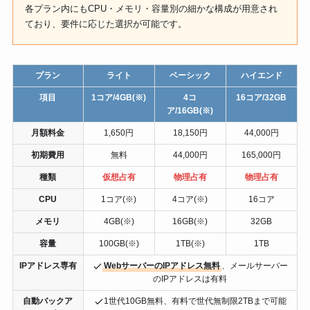
各プラン内にもCPU・メモリ・容量別の細かな構成が用意され
ており、要件に応じた選択が可能です。
プラン
ライト
ベーシック
ハイエンド
項目
1コア/4GB(※)
4コ
16コア/32GB
ア/16GB(※)
月額料金
1,650円
18,150円
44,000円
初期費用
無料
44,000円
165,000円
種類
仮想占有
物理占有
物理占有
CPU
1コア(※)
4コア(※)
16コア
メモリ
4GB(※)
16GB(※)
32GB
容量
100GB(※)
1TB(※)
1TB
IPアドレス専有
WebサーバーのIPアドレス無料
、メールサーバー
のIPアドレスは有料
自動バックア
1世代10GB無料、有料で世代無制限2TBまで可能