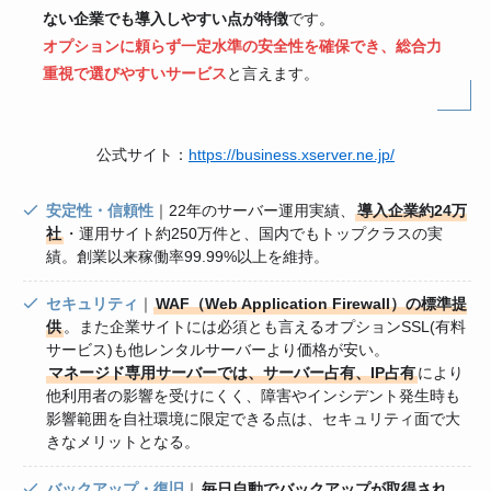
ない企業でも導入しやすい点が特徴
です。
オプションに頼らず一定水準の安全性を確保でき、総合力
重視で選びやすいサービス
と言えます。
公式サイト：
https://business.xserver.ne.jp/
安定性・信頼性
｜22年のサーバー運用実績、
導入企業約24万
社
・運用サイト約250万件と、国内でもトップクラスの実
績。創業以来稼働率99.99%以上を維持。
セキュリティ
｜
WAF（Web Application Firewall）の標準提
供
。また企業サイトには必須とも言えるオプションSSL(有料
サービス)も他レンタルサーバーより価格が安い。
マネージド専用サーバーでは、サーバー占有、IP占有
により
他利用者の影響を受けにくく、障害やインシデント発生時も
影響範囲を自社環境に限定できる点は、セキュリティ面で大
きなメリットとなる。
バックアップ・復旧
｜
毎日自動でバックアップが取得され、