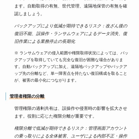
ます。自動取得の有無、世代管理、遠隔地保管の有無を確
認しましょう。
バックアップにより低減が期待できるリスク：改ざん後の
復旧不能、誤操作・ランサムウェアによるデータ消失、復
旧作業による業務停止の長期化
※ ランサムウェアの侵入範囲や権限取得状況によっては、バッ
クアップを取得していても完全な復旧が困難な場合がありま
す。自動バックアップに加え、遠隔地バックアップやバックア
ップ先の分離など、単一障害点を持たない復旧構成を取ること
が、被害の最小化につながります。
管理者権限の分離
管理権限の過剰共有は、誤操作や侵害時の影響を拡大させ
ます。役割に応じた権限分離が重要です。
権限分離で低減が期待できるリスク：管理画面アカウント
の乗っ取りによる全体被害、ユーザによる内部不正・操作