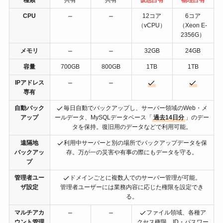
CPU
12コア
6コア
（vCPU）
（Xeon E-
2356G）
メモリ
32GB
24GB
容量
700GB
800GB
1TB
1TB
IPアドレス
専有
自動バック
毎日自動でバックアップし、サーバー領域のWeb・メ
アップ
ールデータ、MySQLデータベース「
過去14日分
」のデー
タを保持。復旧用のデータなどで利用可能。
遠隔地
利用中サーバーと別の場所でバックアップデータを保
バックアッ
存。万が一の災害や有事の際にもデータを守る。
プ
管理者ユー
ドメインごとに複数人でのサーバー管理が可能。
ザ設定
管理者ユーザーには業務内容に応じた権限を設定でき
る。
マルチアカ
ファイル領域、各種ア
ウント管理
クセス権限、ID・パスワー