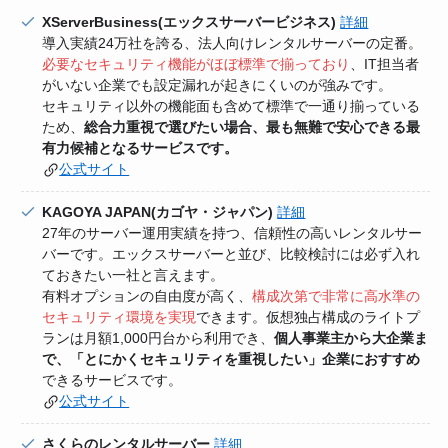
XServerBusiness(エックスサーバービジネス)
詳細
導入実績24万社を誇る、法人向けレンタルサーバーの定番。
必要なセキュリティ機能がほぼ標準で揃っており
、IT担当者
がいない企業でも設定漏れが起きにくいのが強みです。
セキュリティ以外の機能面も含めて標準で一通り揃っている
ため、
総合力重視で選びたい場合、最も無難で安心できる最
有力候補となるサービスです。
公式サイト
KAGOYA JAPAN(カゴヤ・ジャパン)
詳細
27年のサーバー運用実績を持つ、信頼性の高いレンタルサー
バーです。エックスサーバーと並び、比較検討には必ず入れ
ておきたい一社と言えます。
有料オプションの自由度が高く、
構成次第で非常に高水準の
セキュリティ環境を実現
できます。仮想独占構成のライトプ
ランは月額1,000円台から利用でき、
個人事業主から大企業ま
で、「とにかくセキュリティを重視したい」企業におすすめ
できるサービスです。
公式サイト
さくらのレンタルサーバー
詳細