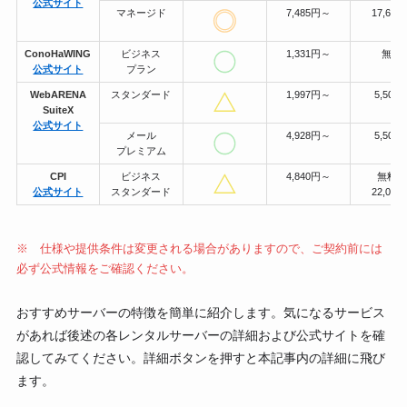
公式サイト
マネージド
7,485円～
17,600
ConoHaWING
ビジネス
1,331円～
無料
公式サイト
プラン
WebARENA
スタンダード
1,997円～
5,500
SuiteX
公式サイト
メール
4,928円～
5,500
プレミアム
CPI
ビジネス
4,840円～
無料～
公式サイト
スタンダード
22,000
※ 仕様や提供条件は変更される場合がありますので、ご契約前には
必ず公式情報をご確認ください。
おすすめサーバーの特徴を簡単に紹介します。気になるサービス
があれば後述の各レンタルサーバーの詳細および公式サイトを確
認してみてください。詳細ボタンを押すと本記事内の詳細に飛び
ます。