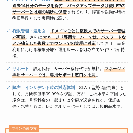
過去14日分のデータを保持
。
バックアップデータは使用中の
サーバーとは別の場所に保管
されており、障害や誤操作時の
復旧手段として実用性は高い。
権限管理・運用面
｜
ドメインごとに複数人でのサーバー管理
が可能
。さらに
マネージド専用サーバーでは、パスワードな
どが独立した複数アカウントでの管理に対応
しており、事業
利用における権限分離や運用ルールを組み立てやすい点が特
徴。
サポート
｜設定代行、サーバー移行代行が無料。
マネージド
専用サーバーでは、
専用サポート窓口
を用意
。
障害・インシデント時の対応体制
｜SLA（品質保証制度）と
して、月間稼働率99.99%を保証。万が一この水準を下回った
場合は、月額料金の一部または全額が返金される。保証条
件・水準ともに、レンタルサーバーとしては比較的高水準。
プランの選び方