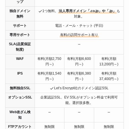
ップ
独自ドメイン
1つ無料。
法人専用ドメイン「.co.jp」や「.jp」
も
無料
対象。
サポート
電話・メール・チャット (平日)
専用サポート
有料の訪問サポート有り
SLA(品質保証
制度)
WAF
有料(月額2,750
有料(月額6,600
有料(月額
円～)
円～)
13,200円～)
IPS
有料(月額1,540
有料(月額6,380
有料(月額
円～)
円～)
37,400円～)
無料独自SSL
Let’s Encrypt社のドメイン認証SSL
オプションSSL
企業認証SSL、EV SSLがオプション料金で利用可
能。選択肢多数。
Web改ざん検
知
FTPアカウント
無制限
無制限
無制限